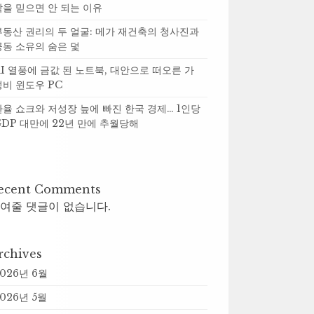
락을 믿으면 안 되는 이유
부동산 권리의 두 얼굴: 메가 재건축의 청사진과
공동 소유의 숨은 덫
AI 열풍에 금값 된 노트북, 대안으로 떠오른 가
성비 윈도우 PC
환율 쇼크와 저성장 늪에 빠진 한국 경제… 1인당
GDP 대만에 22년 만에 추월당해
ecent Comments
여줄 댓글이 없습니다.
rchives
2026년 6월
026년 5월