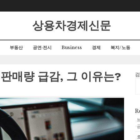
상용차경제신문
부동산
공연·전시
Business
경제
복지/노동
판매량 급감, 그 이유는?
R