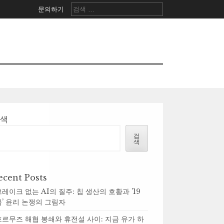
검
문의하기
색:
검색
검
색
ecent Posts
브레이크 없는 AI의 질주: 칩 생산의 호황과 ’19
금’ 윤리 논쟁의 그림자
호르무즈 해협 봉쇄와 휴전설 사이: 지금 유가 하