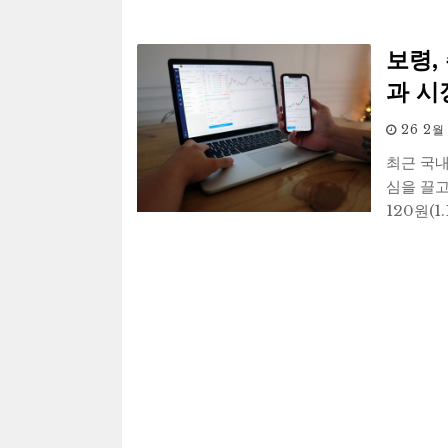
보령,
과 시
26 2월
최근 국
심을 끌고
120원(1