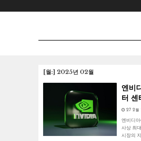
Skip
to
content
[월:]
2025년 02월
엔비디
터 센
27 2월
엔비디아(
사상 최대
시장의 지