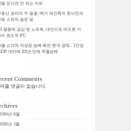
락을 믿으면 안 되는 이유
부동산 권리의 두 얼굴: 메가 재건축의 청사진과
공동 소유의 숨은 덫
AI 열풍에 금값 된 노트북, 대안으로 떠오른 가
성비 윈도우 PC
환율 쇼크와 저성장 늪에 빠진 한국 경제… 1인당
GDP 대만에 22년 만에 추월당해
ecent Comments
여줄 댓글이 없습니다.
rchives
2026년 6월
026년 5월