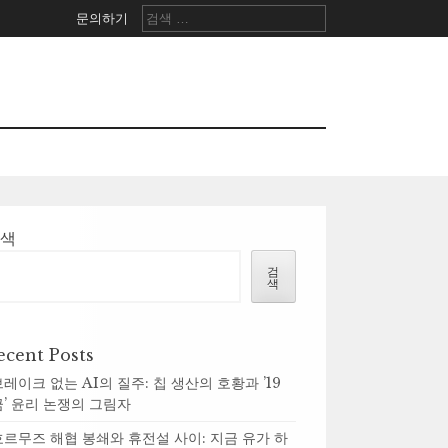
검
문의하기
색:
검색
검
색
ecent Posts
브레이크 없는 AI의 질주: 칩 생산의 호황과 ’19
금’ 윤리 논쟁의 그림자
호르무즈 해협 봉쇄와 휴전설 사이: 지금 유가 하