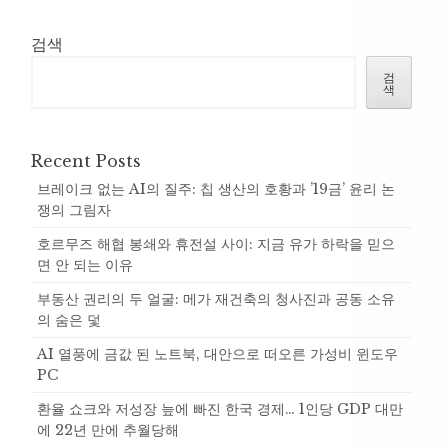
검색
검
색
Recent Posts
브레이크 없는 AI의 질주: 칩 생산의 호황과 ’19금’ 윤리 논
쟁의 그림자
호르무즈 해협 봉쇄와 휴전설 사이: 지금 유가 하락을 믿으
면 안 되는 이유
부동산 권리의 두 얼굴: 메가 재건축의 청사진과 공동 소유
의 숨은 덫
AI 열풍에 금값 된 노트북, 대안으로 떠오른 가성비 윈도우
PC
환율 쇼크와 저성장 늪에 빠진 한국 경제… 1인당 GDP 대만
에 22년 만에 추월당해