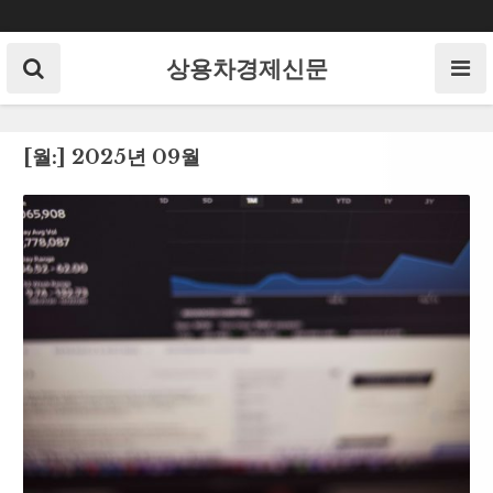
Skip
to
content
상용차경제신문
[월:]
2025년 09월