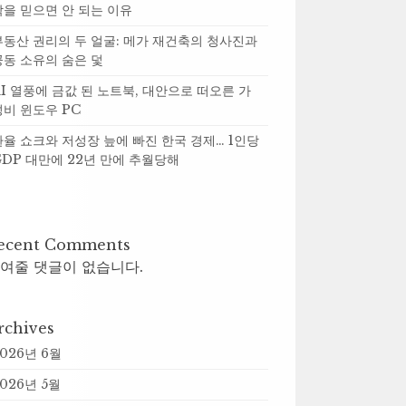
락을 믿으면 안 되는 이유
부동산 권리의 두 얼굴: 메가 재건축의 청사진과
공동 소유의 숨은 덫
AI 열풍에 금값 된 노트북, 대안으로 떠오른 가
성비 윈도우 PC
환율 쇼크와 저성장 늪에 빠진 한국 경제… 1인당
GDP 대만에 22년 만에 추월당해
ecent Comments
여줄 댓글이 없습니다.
rchives
2026년 6월
026년 5월