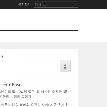
검
문의하기
색:
검색
검
색
ecent Posts
브레이크 없는 AI의 질주: 칩 생산의 호황과 ’19
금’ 윤리 논쟁의 그림자
호르무즈 해협 봉쇄와 휴전설 사이: 지금 유가 하