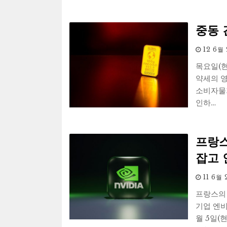
중동 
12 6월
목요일(현
약세의 
소비자물
인하…
프랑스
잡고 
11 6월
프랑스의 
기업 엔비
월 5일(