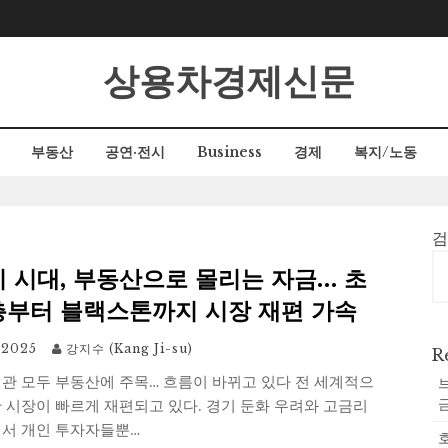
상용차경제신문
부동산
공연·전시
Business
경제
복지/노동
 시대, 부동산으로 몰리는 자금… 초
부터 블랙스톤까지 시장 재편 가속
 2025
강지수 (Kang Ji-su)
R
관 모두 부동산에 주목… 흐름이 바뀌고 있다 전 세계적으
 시장이 빠르게 재편되고 있다. 경기 둔화 우려와 고금리
에서 개인 투자자들뿐…