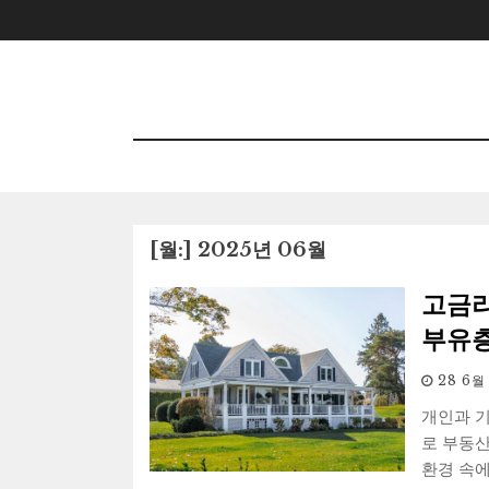
Skip
to
content
[월:]
2025년 06월
고금리
부유층
28 6월
개인과 기
로 부동산
환경 속