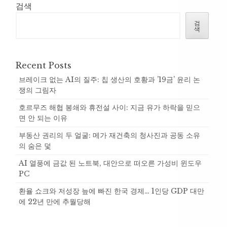
검색
검
색
Recent Posts
브레이크 없는 AI의 질주: 칩 생산의 호황과 ’19금’ 윤리 논
쟁의 그림자
호르무즈 해협 봉쇄와 휴전설 사이: 지금 유가 하락을 믿으
면 안 되는 이유
부동산 권리의 두 얼굴: 메가 재건축의 청사진과 공동 소유
의 숨은 덫
AI 열풍에 금값 된 노트북, 대안으로 떠오른 가성비 윈도우
PC
환율 쇼크와 저성장 늪에 빠진 한국 경제… 1인당 GDP 대만
에 22년 만에 추월당해