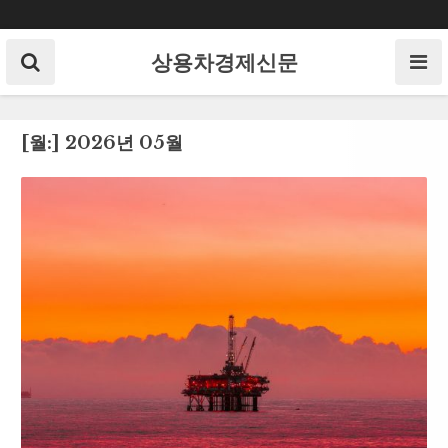
Skip
to
content
상용차경제신문
[월:]
2026년 05월